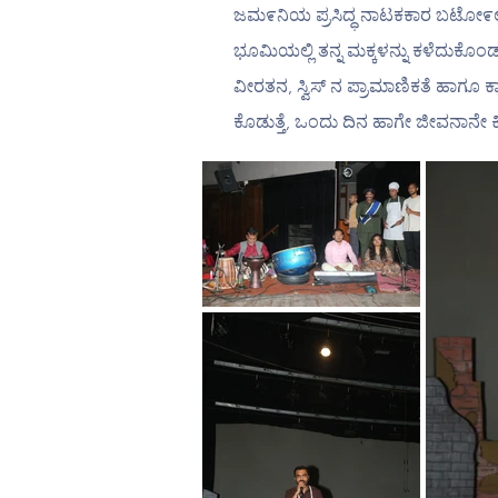
ಜಮ೯ನಿಯ ಪ್ರಸಿದ್ಧ ನಾಟಕಕಾರ ಬಟೋ೯ಲ್ಟ್ 
ಭೂಮಿಯಲ್ಲಿ ತನ್ನ ಮಕ್ಕಳನ್ನು ಕಳೆದುಕೊ
ವೀರತನ, ಸ್ವಿಸ್ ನ ಪ್ರಾಮಾಣಿಕತೆ ಹಾಗೂ ಕ
ಕೊಡುತ್ತೆ, ಒಂದು ದಿನ ಹಾಗೇ ಜೀವನಾನೇ ಕಿತ