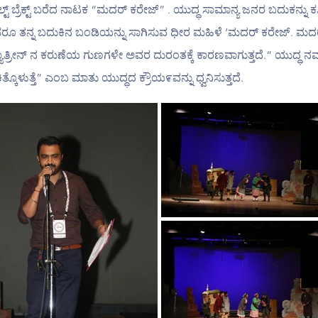
ಬ್ರೆಕ್ಟ್ ಬರೆದ ನಾಟಕ “ಮದರ್ ಕರೇಜ್” . ಯುದ್ಧ ಸಾಮಾನ್ಯ ಜನರ ಬದುಕನ್ನು ಕಸಿ
ಂಡರೂ ತನ್ನ ಬದುಕಿನ ಬಂಡಿಯನ್ನು ಸಾಗಿಸುವ ಧೀರ ಮಹಿಳೆ ‘ಮದರ್ ಕರೇಜ್. ಮದ
್ಯಾತ್ರೀನ್ ನ ಕರುಣೆಯ ಗುಣಗಳೇ ಅವರ ದುರಂತಕ್ಕೆ ಕಾರಣವಾಗುತ್ತದೆ.“ ಯುದ್ಧ ನಮ್
್ಕೊಳುತ್ತೆ” ಎಂಬ ಮಾತು ಯುದ್ಧದ ಕ್ರೌಯ೯ವನ್ನು ಧ್ವನಿಸುತ್ತದೆ.