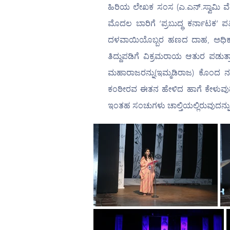
ಹಿರಿಯ ಲೇಖಕ ಸಂಸ (ಎ.ಎನ್.ಸ್ವಾಮಿ ವೆಂ
ಮೊದಲ ಬಾರಿಗೆ ‘ಪ್ರಬುದ್ಧ ಕರ್ನಾಟಕ’ ಪ
ದಳವಾಯಿಯೊಬ್ಬರ ಹಣದ ದಾಹ, ಅಧಿಕಾರ ಮ
ತಿದ್ದುಪಡಿಗೆ ವಿಕ್ರಮರಾಯ ಆತುರ ಪಡುತ್ತ
ಮಹಾರಾಜರನ್ನು(ಇಮ್ಮಡಿರಾಜ) ಕೊಂದ ನಂತ
ಕಂಠೀರವ ಈತನ ಹೇಳಿದ ಹಾಗೆ ಕೇಳುವುದಿ
ಇಂತಹ ಸಂಚುಗಳು ಚಾಲ್ತಿಯಲ್ಲಿರುವುದನ್ನು 