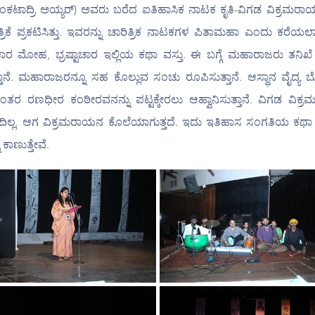
ಕಟಾದ್ರಿ ಅಯ್ಯರ್) ಅವರು ಬರೆದ ಐತಿಹಾಸಿಕ ನಾಟಕ ಕೃತಿ-ವಿಗಡ ವಿಕ್ರಮರಾಯ.
ತ್ರಿಕೆ ಪ್ರಕಟಿಸಿತ್ತು. ಇವರನ್ನು ಚಾರಿತ್ರಿಕ ನಾಟಕಗಳ ಪಿತಾಮಹಾ ಎಂದು ಕರ
ೋಹ, ಭ್ರಷ್ಟಾಚಾರ ಇಲ್ಲಿಯ ಕಥಾ ವಸ್ತು. ಈ ಬಗ್ಗೆ ಮಹಾರಾಜರು ತನಿಖೆ ನಡೆ
ಾನೆ. ಮಹಾರಾಜರನ್ನೂ ಸಹ ಕೊಲ್ಲುವ ಸಂಚು ರೂಪಿಸುತ್ತಾನೆ. ಆಸ್ಥಾನ ವೈದ್ಯ ಬೊಮ
ರ ರಣಧೀರ ಕಂಠೀರವನನ್ನು ಪಟ್ಟಕ್ಕೇರಲು ಆಹ್ವಾನಿಸುತ್ತಾನೆ. ವಿಗಡ ವಿಕ್ರಮರ
ಲ್ಲ. ಆಗ ವಿಕ್ರಮರಾಯನ ಕೊಲೆಯಾಗುತ್ತದೆ. ಇದು ಇತಿಹಾಸ ಸಂಗತಿಯ ಕಥಾ 
ಕಾಣುತ್ತೇವೆ.