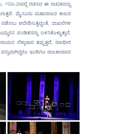
 1926-26ರಲ್ಲಿ ರಚಿಸಿದ ಈ ನಾಟಕವನ್ನು 
ೆಯಲಾಗುತ್ತದೆ. ಮೈಸೂರು ಮಹಾರಾಜರ ಕಾಲದ 
ಸಲು ಆದೇಶಿಸುತ್ತಿದ್ದಂತೆ, ದಾಖಲೆಗಳ 
್ಮರಸ ಪಂಡಿತನನ್ನು ಬಳಸಿಕೊಳ್ಳುತ್ತಾನೆ. 
ಾಯನ ಲೆಕ್ಕಾಚಾರ ತಪ್ಪುತ್ತದೆ. ರಣಧೀರ 
ವಸ್ತುವಾಗಿದ್ದರೂ ಇಂದಿಗೂ ರಾಜಕಾರಣದ 