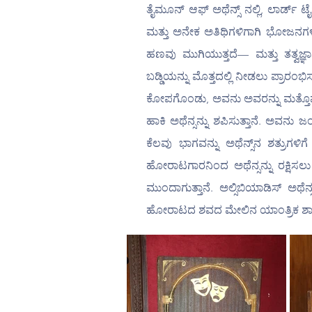
ತೈಮೂನ್ ಆಫ್ ಅಥೆನ್ಸ್ ನಲ್ಲಿ, ಲಾರ್ಡ್ ಟ
ಮತ್ತು ಅನೇಕ ಅತಿಥಿಗಳಿಗಾಗಿ ಭೋಜನಗಳನ್
ಹಣವು ಮುಗಿಯುತ್ತದೆ— ಮತ್ತು ತತ್ವ
ಬಡ್ಡಿಯನ್ನು ಮೊತ್ತದಲ್ಲಿ ನೀಡಲು ಪ್ರಾರಂ
ಕೋಪಗೊಂಡು, ಅವನು ಅವರನ್ನು ಮತ್ತೊಮ್ಮೆ ಭ
ಹಾಕಿ ಅಥೆನ್ಸನ್ನು ಶಪಿಸುತ್ತಾನೆ. ಅವನ
ಕೆಲವು ಭಾಗವನ್ನು ಅಥೆನ್ಸ್‌ನ ಶತ್ರುಗಳಿಗೆ ಮತ್ತು ದರೋಡೆಗಾರರಿಗೆ ಕೊಡುವನು. ಸೆನಟರ್‌ಗಳು ಅವನನ್ನು ಅವನನ್ನು ನಿರಾಕೃತಗೊಳಿಸಿದ ಅಲ್ಸಿಬಿಯಾಡಿಸ್ ಎಂಬ 
ಹೋರಾಟಗಾರನಿಂದ ಅಥೆನ್ಸನ್ನು ರಕ್ಷಿಸಲು
ಮುಂದಾಗುತ್ತಾನೆ. ಅಲ್ಸಿಬಿಯಾಡಿಸ್ ಅಥೆನ
ಹೋರಾಟದ ಶವದ ಮೇಲಿನ ಯಾಂತ್ರಿಕ ಶಾಸನವನ್