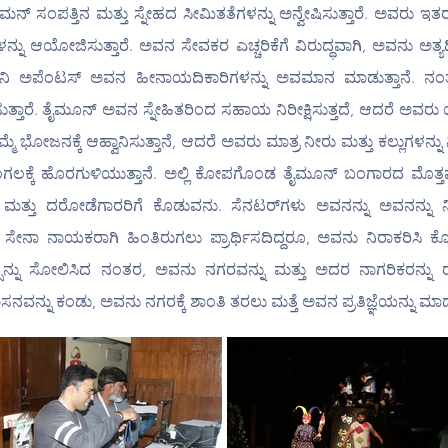
ೈಮನ್ ಸಂಪತ್ತಿನ ಮತ್ತು ಸ್ನೇಹದ ಸೀಮಿತತೆಗಳನ್ನು ಅನ್ವೇಷಿಸುತ್ತಾರೆ. ಅವರು ಇ
ನು ಆಯೋಜಿಸುತ್ತಾರೆ. ಅವನ ಸೇವಕರ ಎಚ್ಚರಿಕೆಗೆ ವಿರುದ್ಧವಾಗಿ, ಅವನು ಅತ್ಯಧ
ಜ್ಞಾನಿ ಅಪೆಂಟಸ್ ಅವನ ಹೀನಾಯದಿಕಾರಿಗಳನ್ನು ಅವಮಾನ ಮಾಡುತ್ತಾನೆ. 
ಭಿಸುತ್ತಾರೆ. ತೈಮೂನ್ ಅವನ ಸ್ನೇಹಿತರಿಂದ ಸಹಾಯ ನಿರೀಕ್ಷಿಸುತ್ತದೆ, ಆದರೆ ಅವರ
ೋಜನಕ್ಕೆ ಆಹ್ವಾನಿಸುತ್ತಾನೆ, ಆದರೆ ಅವರು ಮಾತ್ರ ನೀರು ಮತ್ತು ಕಲ್ಲುಗಳನ್ನು 
ು ಜಂಗಲಕ್ಕೆ ಹೊರಗುಳಿಯುತ್ತಾನೆ. ಅಲ್ಲಿ ಕೋಪಗೊಂಡ ತೈಮೂನ್ ಬಂಗಾರದ ಮೊತ್ತ
 ಸೇನಾ ನಾಯಕರಾಗಿ ಹಿಂತಿರುಗಲು ಪ್ರಾರ್ಥಿಸದಿದ್ದರೂ, ಅವನು ನಿರಾಕರಿಸಿ ಕೊ
್ಸನ್ನು ಸೋಲಿಸಿದ ನಂತರ, ಅವನು ನಗರವನ್ನು ಮತ್ತು ಅದರ ನಾಗರಿಕರನ್ನು ರಕ್ಷಿ
ನು ಕಂಡು, ಅವನು ನಗರಕ್ಕೆ ಶಾಂತಿ ತರಲು ಮತ್ತೆ ಅವನ ಪ್ರತಿಜ್ಞೆಯನ್ನು ಮಾಡುತ