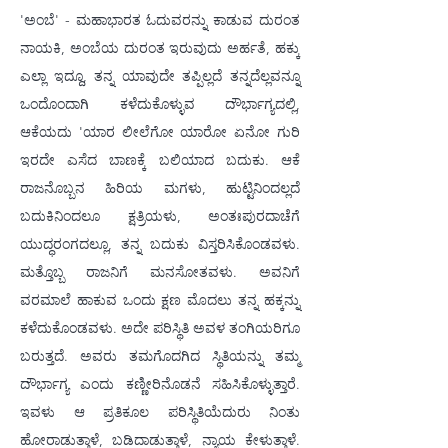
'ಅಂಬೆ' - ಮಹಾಭಾರತ ಓದುವರನ್ನು ಕಾಡುವ ದುರಂತ 
ನಾಯಕಿ, ಅಂಬೆಯ ದುರಂತ ಇರುವುದು ಅರ್ಹತೆ, ಹಕ್ಕು 
ಎಲ್ಲಾ ಇದ್ದೂ, ತನ್ನ ಯಾವುದೇ ತಪ್ಪಿಲ್ಲದೆ ತನ್ನದೆಲ್ಲವನ್ನೂ 
ಒಂದೊಂದಾಗಿ ಕಳೆದುಕೊಳ್ಳುವ ದೌರ್ಭಾಗ್ಯದಲ್ಲಿ, 
ಆಕೆಯದು 'ಯಾರ ಲೀಲೆಗೋ ಯಾರೋ ಏನೋ ಗುರಿ 
ಇರದೇ ಎಸೆದ ಬಾಣಕ್ಕೆ ಬಲಿಯಾದ ಬದುಕು. ಆಕೆ 
ರಾಜನೊಬ್ಬನ ಹಿರಿಯ ಮಗಳು, ಹುಟ್ಟಿನಿಂದಲ್ಲದೆ 
ಬದುಕಿನಿಂದಲೂ ಕ್ಷತ್ರಿಯಳು, ಅಂತಃಪುರದಾಚೆಗೆ 
ಯುದ್ಧರಂಗದಲ್ಲೂ, ತನ್ನ ಬದುಕು ವಿಸ್ತರಿಸಿಕೊಂಡವಳು. 
ಮತ್ತೊಬ್ಬ ರಾಜನಿಗೆ ಮನಸೋತವಳು. ಅವನಿಗೆ 
ವರಮಾಲೆ ಹಾಕುವ ಒಂದು ಕ್ಷಣ ಮೊದಲು ತನ್ನ ಹಕ್ಕನ್ನು 
ಕಳೆದುಕೊಂಡವಳು. ಅದೇ ಪರಿಸ್ಥಿತಿ ಅವಳ ತಂಗಿಯರಿಗೂ 
ಬರುತ್ತದೆ. ಅವರು ತಮಗೊದಗಿದ ಸ್ಥಿತಿಯನ್ನು ತಮ್ಮ 
ದೌರ್ಭಾಗ್ಯ ಎಂದು ಕಣ್ಣೀರಿನೊಡನೆ ಸಹಿಸಿಕೊಳ್ಳುತ್ತಾರೆ. 
ಇವಳು ಆ ಪ್ರತಿಕೂಲ ಪರಿಸ್ಥಿತಿಯೆದುರು ನಿಂತು 
ಹೋರಾಡುತ್ತಾಳೆ, ಬಡಿದಾಡುತ್ತಾಳೆ, ನ್ಯಾಯ ಕೇಳುತ್ತಾಳೆ. 