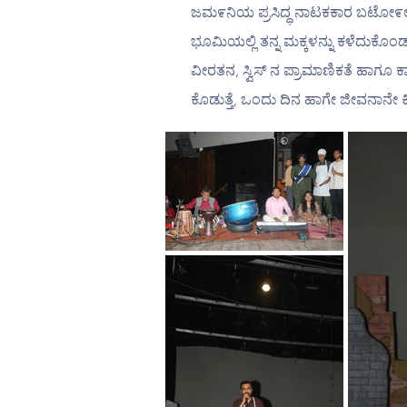
ಜಮ೯ನಿಯ ಪ್ರಸಿದ್ಧ ನಾಟಕಕಾರ ಬಟೋ೯ಲ್ಟ್ 
ಭೂಮಿಯಲ್ಲಿ ತನ್ನ ಮಕ್ಕಳನ್ನು ಕಳೆದುಕೊ
ವೀರತನ, ಸ್ವಿಸ್ ನ ಪ್ರಾಮಾಣಿಕತೆ ಹಾಗೂ ಕ
ಕೊಡುತ್ತೆ, ಒಂದು ದಿನ ಹಾಗೇ ಜೀವನಾನೇ ಕಿತ