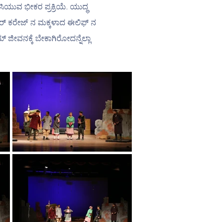
ಯುವ ಭೀಕರ ಪ್ರಕ್ರಿಯೆ. ಯುದ್ಧ 
ರ್ ಕರೇಜ್ ನ ಮಕ್ಕಳಾದ ಈಲಿಫ್ ನ 
 ಜೀವನಕ್ಕೆ ಬೇಕಾಗಿರೋದನ್ನೆಲ್ಲಾ 