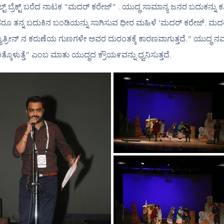
ಬ್ರೆಕ್ಟ್ ಬರೆದ ನಾಟಕ “ಮದರ್ ಕರೇಜ್” . ಯುದ್ಧ ಸಾಮಾನ್ಯ ಜನರ ಬದುಕನ್ನು ಕಸಿ
ಂಡರೂ ತನ್ನ ಬದುಕಿನ ಬಂಡಿಯನ್ನು ಸಾಗಿಸುವ ಧೀರ ಮಹಿಳೆ ‘ಮದರ್ ಕರೇಜ್. ಮದ
್ಯಾತ್ರೀನ್ ನ ಕರುಣೆಯ ಗುಣಗಳೇ ಅವರ ದುರಂತಕ್ಕೆ ಕಾರಣವಾಗುತ್ತದೆ.“ ಯುದ್ಧ ನಮ್
್ಕೊಳುತ್ತೆ” ಎಂಬ ಮಾತು ಯುದ್ಧದ ಕ್ರೌಯ೯ವನ್ನು ಧ್ವನಿಸುತ್ತದೆ.