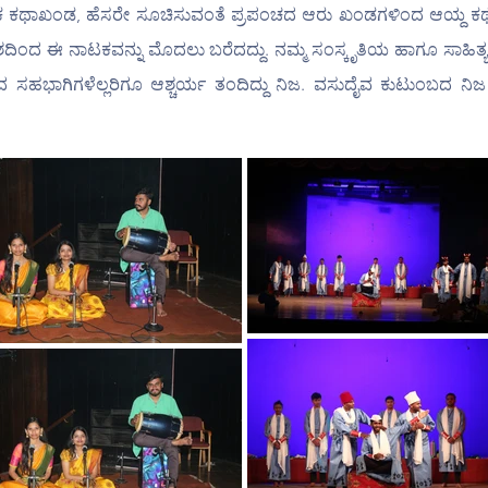
ಕ ಕಥಾಖಂಡ, ಹೆಸರೇ ಸೂಚಿಸುವಂತೆ ಪ್ರಪಂಚದ ಆರು ಖಂಡಗಳಿಂದ ಆಯ್ದ ಕಥೆಗಳ
ೇಶದಿಂದ ಈ ನಾಟಕವನ್ನು ಮೊದಲು ಬರೆದದ್ದು. ನಮ್ಮ ಸಂಸ್ಕೃತಿಯ ಹಾಗೂ ಸಾಹಿತ್ಯಕ್
ಸಹಭಾಗಿಗಳೆಲ್ಲರಿಗೂ ಆಶ್ಚರ್ಯ ತಂದಿದ್ದು ನಿಜ. ವಸುದೈವ ಕುಟುಂಬದ ನ