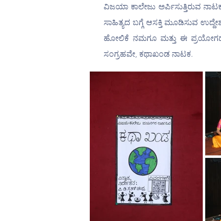
ವಿಜಯಾ ಕಾಲೇಜು ಅರ್ಪಿಸುತ್ತಿರುವ ನಾಟ
ಸಾಹಿತ್ಯದ ಬಗ್ಗೆ ಆಸಕ್ತಿ ಮೂಡಿಸುವ ಉದ್ದ
ಹೋಲಿಕೆ ನಮಗೂ ಮತ್ತು ಈ ಪ್ರಯೋಗದ 
ಸಂಗ್ರಹವೇ, ಕಥಾಖಂಡ ನಾಟಕ.